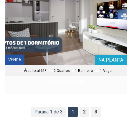
NA PLANTA
VENDA
Área total 61²
2 Quartos
1 Banheiro
1 Vaga
Ver mais detalhes
Página 1 de 3
1
2
3