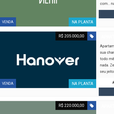
com… nad
NA PLANTA
VENDA
R$ 205.000,00
APART
Apartam
sua chan
todo mês
nada. Ze
seu jeito.
Á
NA PLANTA
VENDA
R$ 220.000,00
APART