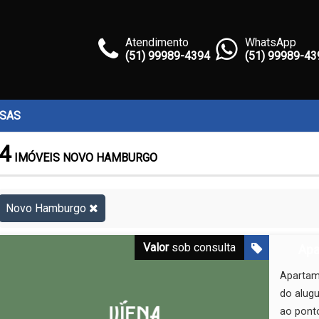
Atendimento
WhatsApp
(51) 99989-4394
(51) 99989-43
SAS
4
IMÓVEIS NOVO HAMBURGO
Novo Hamburgo
Valor
sob consulta
Apa
Apartam
do alugu
ao ponto