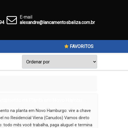
E-mail
94
alexandre@lancamentosbaliza.com.br
FAVORITOS
rtamento na Planta em Novo Hambu...
ento na planta em Novo Hamburgo: vire a chave
el no Residencial Viena (Canudos) Vamos direto
: todo mês você trabalha, paga aluguel e termina