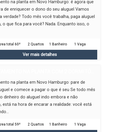
ento na planta em Novo Hamburgo: é agora que
ra de enriquecer o dono do seu aluguel Vamos
a verdade? Todo mês você trabalha, paga aluguel
m, o que fica para você? Nada. Enquanto isso, o
rea total 60²
2 Quartos
1 Banheiro
1 Vaga
Ver mais detalhes
AMENTO NA PLANTA COM 2 DORMITÓ...
ento na planta em Novo Hamburgo: pare de
luguel e comece a pagar o que é seu Se todo mês
o dinheiro do aluguel indo embora e não
, está na hora de encarar a realidade: você está
do...
rea total 59²
2 Quartos
1 Banheiro
1 Vaga