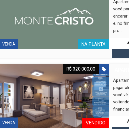
Apartam
você pa
encarar 
e, no fi
pro...
Á
NA PLANTA
VENDA
R$ 320.000,00
APART
Apartam
pagar a
você vê 
voltando
financian
Á
VENDIDO
VENDA