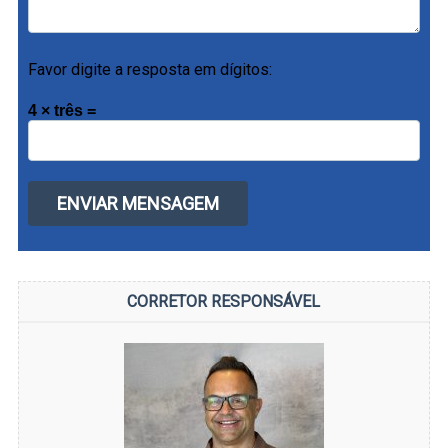
Favor digite a resposta em dígitos:
4 × três =
CORRETOR RESPONSÁVEL